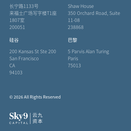
长宁路1133号
Shaw House
来福士广场写字楼T1座
350 Orchard Road, Suite
1807室
11-08
200051
238868
硅谷
巴黎
200 Kansas St Ste 200
5 Parvis Alan Turing
San Francisco
Paris
CA
75013
94103
© 2026 All Rights Reserved