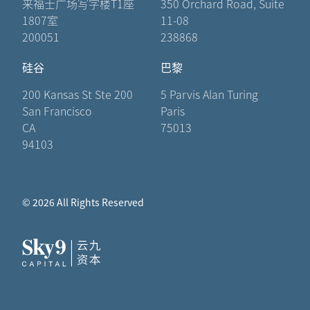
来福士广场写字楼T1座
350 Orchard Road, Suite
1807室
11-08
200051
238868
硅谷
巴黎
200 Kansas St Ste 200
5 Parvis Alan Turing
San Francisco
Paris
CA
75013
94103
© 2026 All Rights Reserved