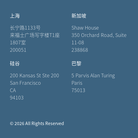
上海
新加坡
长宁路1133号
Shaw House
来福士广场写字楼T1座
350 Orchard Road, Suite
1807室
11-08
200051
238868
硅谷
巴黎
200 Kansas St Ste 200
5 Parvis Alan Turing
San Francisco
Paris
CA
75013
94103
© 2026 All Rights Reserved