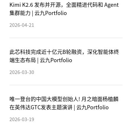
Kimi K2.6 发布并开源，全面精进代码和 Agent
集群能力 | 云九Portfolio
2026-04-21
此芯科技完成近十亿元B轮融资，深化智能体终
端生态布局 | 云九Portfolio
2026-03-30
唯一登台的中国大模型创始人! 月之暗面杨植麟
在英伟达GTC发表主题演讲 | 云九Portfolio
2026-03-19