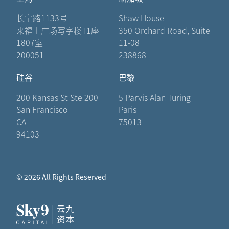
长宁路1133号
Shaw House
来福士广场写字楼T1座
350 Orchard Road, Suite
1807室
11-08
200051
238868
硅谷
巴黎
200 Kansas St Ste 200
5 Parvis Alan Turing
San Francisco
Paris
CA
75013
94103
© 2026 All Rights Reserved