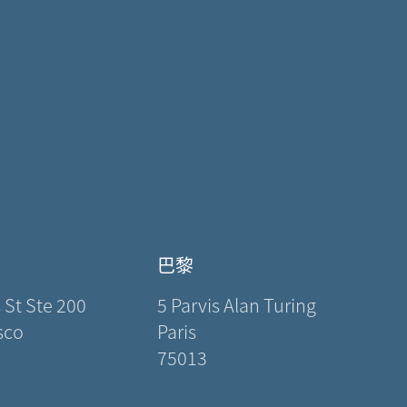
巴黎
 St Ste 200
5 Parvis Alan Turing
sco
Paris
75013