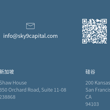
info@sky9capital.com
新加坡
硅谷
Shaw House
200 Kansas
350 Orchard Road, Suite 11-08
San Franci
238868
CA
94103