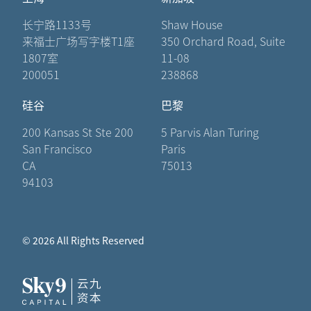
长宁路1133号
Shaw House
来福士广场写字楼T1座
350 Orchard Road, Suite
1807室
11-08
200051
238868
硅谷
巴黎
200 Kansas St Ste 200
5 Parvis Alan Turing
San Francisco
Paris
CA
75013
94103
© 2026 All Rights Reserved