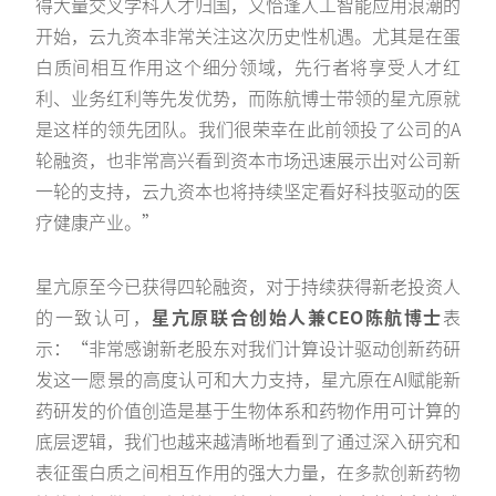
得大量交叉学科人才归国，又恰逢人工智能应用浪潮的
开始，云九资本非常关注这次历史性机遇。尤其是在蛋
白质间相互作用这个细分领域，先行者将享受人才红
利、业务红利等先发优势，而陈航博士带领的星亢原就
是这样的领先团队。我们很荣幸在此前领投了公司的A
轮融资，也非常高兴看到资本市场迅速展示出对公司新
一轮的支持，云九资本也将持续坚定看好科技驱动的医
疗健康产业。”
星亢原至今已获得四轮融资，对于持续获得新老投资人
的一致认可，
星亢原联合创始人兼CEO陈航博士
表
示：“非常感谢新老股东对我们计算设计驱动创新药研
发这一愿景的高度认可和大力支持，星亢原在AI赋能新
药研发的价值创造是基于生物体系和药物作用可计算的
底层逻辑，我们也越来越清晰地看到了通过深入研究和
表征蛋白质之间相互作用的强大力量，在多款创新药物