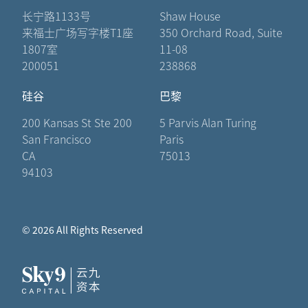
长宁路1133号
Shaw House
来福士广场写字楼T1座
350 Orchard Road, Suite
1807室
11-08
200051
238868
硅谷
巴黎
200 Kansas St Ste 200
5 Parvis Alan Turing
San Francisco
Paris
CA
75013
94103
© 2026 All Rights Reserved