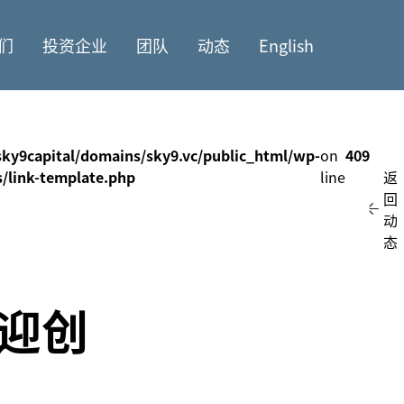
们
投资企业
团队
动态
English
ky9capital/domains/sky9.vc/public_html/wp-
on
409
s/link-template.php
line
返
回
动
态
迎创