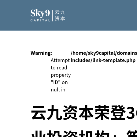
Warning
:
/home/sky9capital/domains
Attempt
includes/link-template.php
to read
property
"ID" on
null in
云九资本荣登3