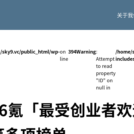
关于我
/sky9.vc/public_html/wp-
on
394
Warning
:
/home/s
line
Attempt
include
to read
property
"ID" on
null in
6氪「最受创业者欢