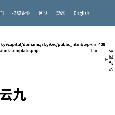
们
投资企业
团队
动态
English
ky9capital/domains/sky9.vc/public_html/wp-
on
409
s/link-template.php
line
返
回
动
态
，云九