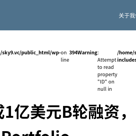
关于我
/sky9.vc/public_html/wp-
on
394
Warning
:
/home/s
line
Attempt
include
to read
property
"ID" on
null in
成1亿美元B轮融资