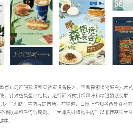
重点布局产研建设和实验室设备投入，不断探索植物蛋白技术
破。针对植物蛋白结构，进行间断式针织风味和精进酶法交联
了火腿、牛肉片的市场。在味道、口感上与知名西餐食材帕斯雀牛肉
亚硝酸盐和任何防腐剂。“大师黑椒植物牛肉”以非转基因大豆
健康。