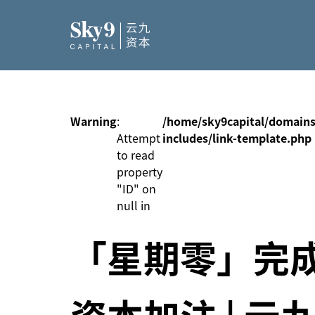
Warning
:
/home/sky9capital/domains
Attempt
includes/link-template.php
to read
property
"ID" on
null in
「星期零」完