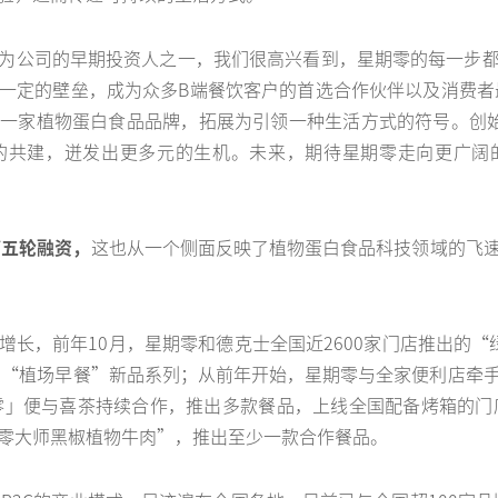
为公司的早期投资人之一，我们很高兴看到，星期零的每一步
一定的壁垒，成为众多B端餐饮客户的首选合作伙伴以及消费者
一家植物蛋白食品品牌，拓展为引领一种生活方式的符号。创始人
的共建，迸发出更多元的生机。未来，期待星期零走向更广阔
第五轮融资，
这也从一个侧面反映了植物蛋白食品科技领域的飞
增长，前年10月，星期零和德克士全国近2600家门店推出的“
推出“植场早餐”新品系列；从前年开始，星期零与全家便利店牵
期零」便与喜茶持续合作，推出多款餐品，上线全国配备烤箱的门店
零大师黑椒植物牛肉”，推出至少一款合作餐品。