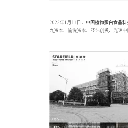
2022年1月11日，
中国植物蛋白食品科
九资本、愉悦资本、经纬创投、光速中