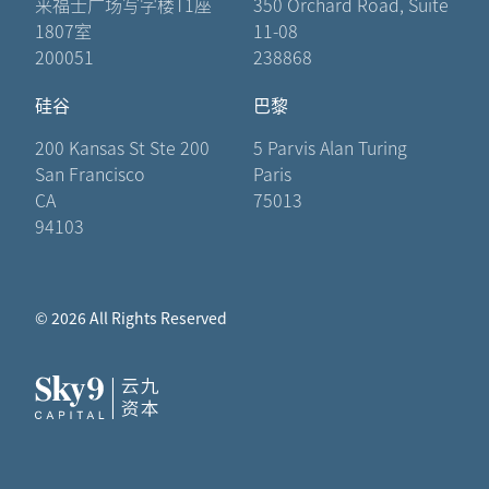
来福士广场写字楼T1座
350 Orchard Road, Suite
1807室
11-08
200051
238868
硅谷
巴黎
200 Kansas St Ste 200
5 Parvis Alan Turing
San Francisco
Paris
CA
75013
94103
© 2026 All Rights Reserved