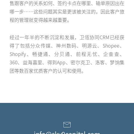
售跟客户的关系如何、签约卡点在哪里、输单原因出在
哪一步……这些问题其实是更该被关注的，因此客户旅
程的管理就变得越来越重要。
经过一年半的不断沉淀和发展，卫瓴协同CRM已经获
得了包括分众传媒、神州数码、明源云、Shopee、
Shopify、畅捷通、分贝通、前程无忧、企查查、
360、益海嘉里、得到App、密尔克卫、洛客、梦饷集
团等数百家优质客户的认可和使用。
info@sky9capital.com