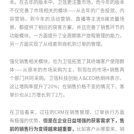
本。在去年的版本中，卫瓴更注重市场，而今年的版本
不仅完善了市场相关的模块——从去年的广告投放、内
容营销，到今年的活动营销、直播等主流B端流量场
景，都提供了相应的获客方案，并且完善了销售环节的
功能模块，一方面提升了全周期客户旅程管理的能力，
另一方面实现了从线索到商机到订单的管理。
强化销售相关模块，也为卫瓴拓宽了其终端客户使用群
体——从原本的市场采购为主，到现在的市场+销售两
个部门共同采购。卫瓴科技创始人&CEO杨炯纬表示，
这让增购率提升了20%；在销售价格不变的情况下，客
单价也从1万增长到了2万。
在卫瓴看来，过往的CRM在销售管理、订单执行方面
有极强的优势，
但是在企业日益增强的获客需求下，售
前的销售行为变得越来越重要，
比如客户从哪里来、销