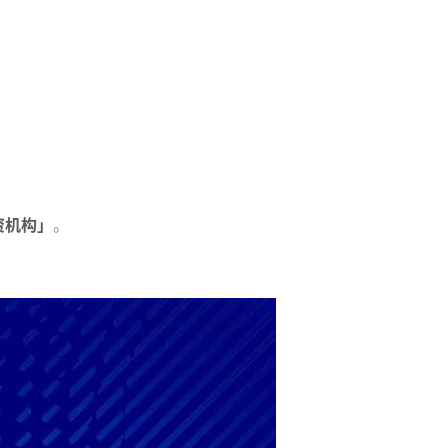
资机构」
。