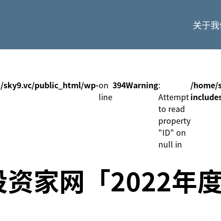
关于我
/sky9.vc/public_html/wp-
on
394
Warning
:
/home/s
line
Attempt
include
to read
property
"ID" on
null in
资家网「2022年