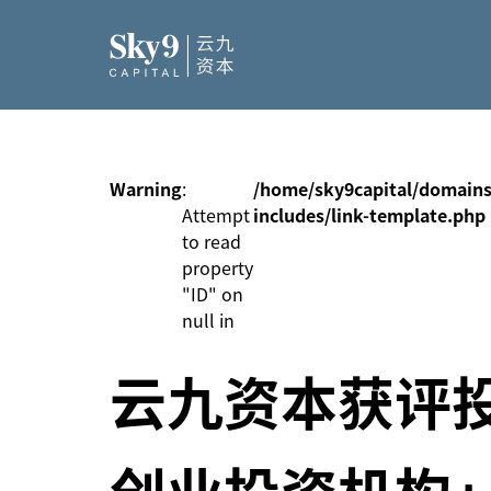
Warning
:
/home/sky9capital/domains
Attempt
includes/link-template.php
to read
property
"ID" on
null in
云九资本获评投