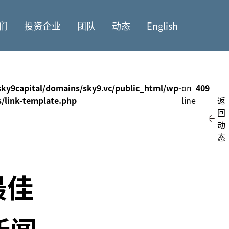
们
投资企业
团队
动态
English
ky9capital/domains/sky9.vc/public_html/wp-
on
409
s/link-template.php
line
返
回
动
态
最佳