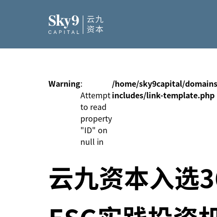
Warning
:
/home/sky9capital/domains
Attempt
includes/link-template.php
to read
property
"ID" on
null in
云九资本入选3