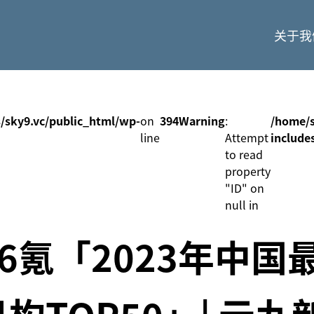
关于我
/sky9.vc/public_html/wp-
on
394
Warning
:
/home/s
line
Attempt
include
to read
property
"ID" on
null in
6氪「2023年中国