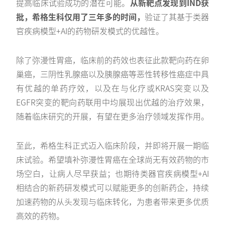
提高临床试验成功的潜在可能。
从新靶点发现到IND获
批，希格生科仅用了三年多的时间，
验证了其基于类器
官疾病模型+AI的药物研发模式的优越性。
除了弥漫性胃癌，临床前的药效也表征此款靶向药在卵
巢癌，三阴性乳腺癌以及胰腺癌等恶性转移性癌症中具
有优越的单药疗效，以及在与化疗或KRAS突变以及
EGFR突变的靶向药联用中均展现出优越的治疗效果，
随着临床研究的开展，有望在更多治疗领域发挥作用。
至此，希格生科正式迈入临床阶段，并即将开展一期临
床试验。希望填补弥漫性胃癌在全球尚无有效药物的市
场空白，让病人尽早获益；也期待类器官疾病模型+AI
相结合的新药研发模式可以赋能更多的创新药企，持续
加速药物的从头发现与临床转化，为患者带来更多优质
高效的药物。