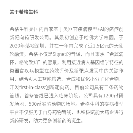
关于希格生科
希格生科是国内首家基于类器官疾病模型+AI的癌症创
新靶向药研发公司。其最初创立于哈佛大学校园，于
2020年落地深圳，并在一年内完成了近1.5亿元的天使
轮融资。希格不仅是Signet的音译，而且秉承“希冀满
怀，格物致知”的愿景，利用接近病人基因组学特征的
类器官疾病模型在药效评价及新靶点发现中的关键作
用，结合AI人工智能筛选、合成和优化小分子化合物，
开发first-in-class创新靶向药。目前公司具有三条药物
管线，首条管线已进入临床阶段。公司具有1200㎡研
发场地，500㎡实验动物房场地。希格生科的疾病模型
平台不仅服务于自身药物管线，也积极赋能大药企进行
新药研发，助力更多创新药的诞生。