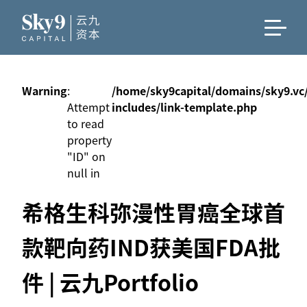
Warning
:
/home/sky9capital/domains/sky9.vc
Attempt
includes/link-template.php
to read
property
"ID" on
null in
希格生科弥漫性胃癌全球首
款靶向药IND获美国FDA批
件 | 云九Portfolio