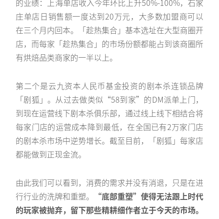
的业绩：上海单店收入今年环比上升50%-100%，石家
庄单店日销售额一度达到20万元，大多数加盟商可以
在三个月内回本。「趁热集合」基本选址在大型商圈开
店，而每家「趁热集合」的市场份额都能占到该商圈所
有烘焙品类商家的一半以上。
第二个是云九资本人民币基金投资的剧本杀连锁品牌
「剧狐」。从过去做类似“58到家”的DM派单上门，
到现在运营线下剧本杀俱乐部，通过线上线下相结合将
每家门店的运营成本降到最低，在全国已有2万家门店
的剧本杀市场中逆势增长。截至目前，「剧狐」每家店
都能做到正现金流。
由此我们可以看到，消费的需求并没有消退，只是在进
行行业的洗牌和重塑。
“底部重塑”使得无法跟上时代
的玩家被抛弃，留下那些精耕细作者立于今天的市场。