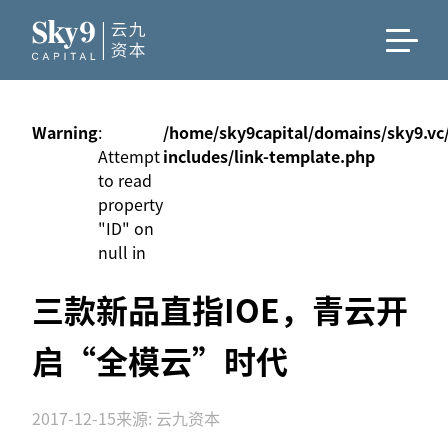
Warning
:
/home/sky9capital/domains/sky9.vc
Attempt
includes/link-template.php
to read
property
"ID" on
null in
三款新品直指IOE，青云开
启“全模云”时代
2017-12-15
来源: 云九资本