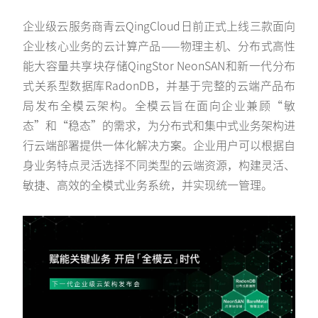
企业级云服务商青云QingCloud日前正式上线三款面向
企业核心业务的云计算产品——物理主机、分布式高性
能大容量共享块存储QingStor NeonSAN和新一代分布
式关系型数据库RadonDB，并基于完整的云端产品布
局发布全模云架构。全模云旨在面向企业兼顾“敏
态”和“稳态”的需求，为分布式和集中式业务架构进
行云端部署提供一体化解决方案。企业用户可以根据自
身业务特点灵活选择不同类型的云端资源，构建灵活、
敏捷、高效的全模式业务系统，并实现统一管理。