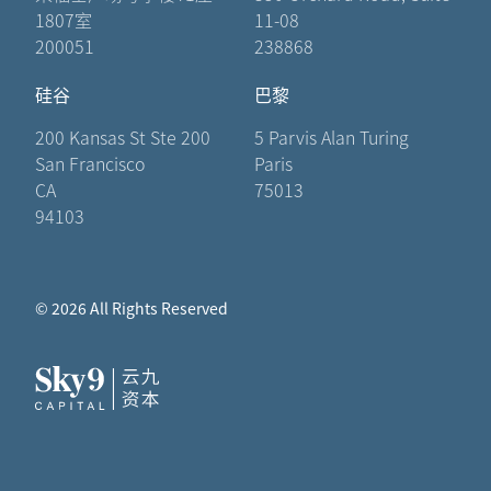
1807室
11-08
200051
238868
硅谷
巴黎
200 Kansas St Ste 200
5 Parvis Alan Turing
San Francisco
Paris
CA
75013
94103
© 2026 All Rights Reserved