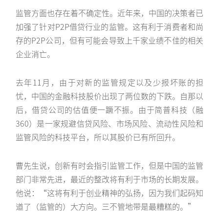
监管方面也存在着不确定性。近年来，中国的决策者已
加强了针对P2P借贷行业的监管。这有利于消费者和尚
存的P2P公司，但有可能会导致上千家业绩不佳的相关
企业消亡。
去年11月，由于对新的监管规定以及少报坏账的担
忧，中国的金融科技股价出现了两位数的下跌。自那以
后，借贷公司的估值便一蹶不振。由于简普科技（融
360）是一家规避信贷风险、市场风险、流动性风险和
监管风险的科技平台，所以其股价已有所回升。
曹先生说，创新有时会指引监管工作，但是中国的监管
部门非常先进，最近的整改将有利于市场的长期发展。
他说：“这将有利于创业精神的弘扬，因为我们起码知
道了（监管的）大方向。三不管地带是最糟糕的。”