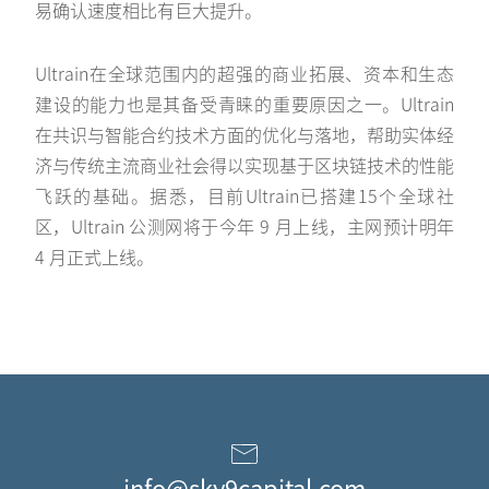
易确认速度相比有巨大提升。
Ultrain在全球范围内的超强的商业拓展、资本和生态
建设的能力也是其备受青睐的重要原因之一。Ultrain
在共识与智能合约技术方面的优化与落地，帮助实体经
济与传统主流商业社会得以实现基于区块链技术的性能
飞跃的基础。据悉，目前Ultrain已搭建15个全球社
区，Ultrain 公测网将于今年 9 月上线，主网预计明年
4 月正式上线。
info@sky9capital.com