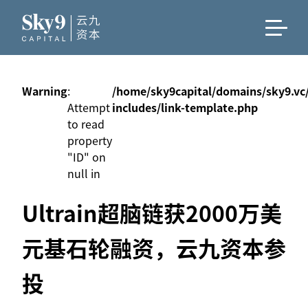
Warning
:
/home/sky9capital/domains/sky9.vc
Attempt
includes/link-template.php
to read
property
"ID" on
null in
Ultrain超脑链获2000万美
元基石轮融资，云九资本参
投