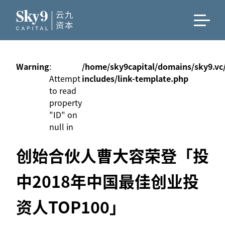
Warning
:
/home/sky9capital/domains/sky9.vc
Attempt
includes/link-template.php
to read
property
"ID" on
null in
创始合伙人曹大容荣登「投
中2018年中国最佳创业投
资人TOP100」