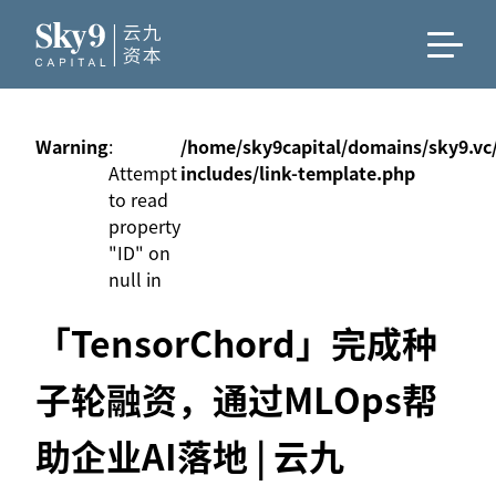
Warning
:
/home/sky9capital/domains/sky9.vc
Attempt
includes/link-template.php
to read
property
"ID" on
null in
「TensorChord」完成种
子轮融资，通过MLOps帮
助企业AI落地 | 云九