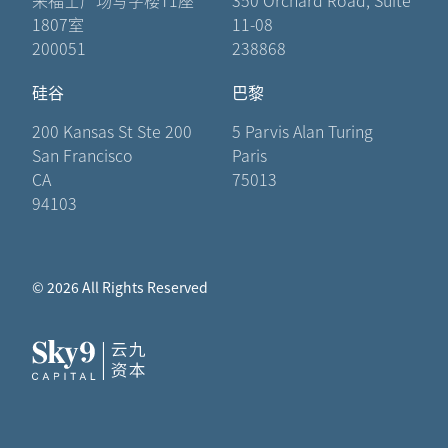
来福士广场写字楼T1座
350 Orchard Road, Suite
1807室
11-08
200051
238868
硅谷
巴黎
200 Kansas St Ste 200
5 Parvis Alan Turing
San Francisco
Paris
CA
75013
94103
© 2026 All Rights Reserved