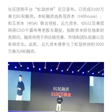
社区团购平台“松鼠拼拼”近日宣布，已完成3100万
美元B1轮融资。本轮融资由高瓴资本（Hillhouse）、
和玉资本（MSA）联合领投，云九资本、IDG以及美团
网原COO干嘉伟等老股东跟投，指数资本担任独家财
务顾问。融资将用于供应链完善、市场和团队拓展以及
系统优化。此前，云九资本曾参与了松鼠拼拼的3000
万美元A轮融资。