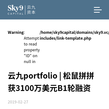
Warning
:
/home/sky9capital/domains/sky9.vc
Attempt
includes/link-template.php
to read
property
"ID" on
null in
云九portfolio | 松鼠拼拼
获3100万美元B1轮融资
2019-02-27