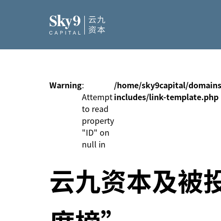
Warning
:
/home/sky9capital/domains
Attempt
includes/link-template.php
to read
property
"ID" on
null in
云九资本及被投