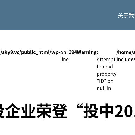
关于我
/sky9.vc/public_html/wp-
on
394
Warning
:
/home/s
line
Attempt
include
to read
property
"ID" on
null in
企业荣登“投中20