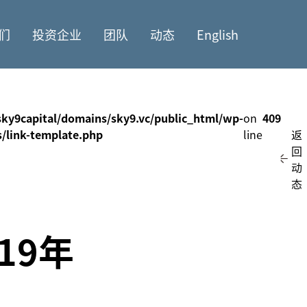
们
投资企业
团队
动态
English
ky9capital/domains/sky9.vc/public_html/wp-
on
409
s/link-template.php
line
返
回
动
态
19年