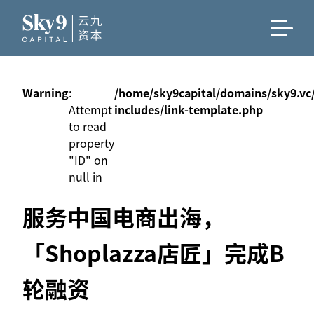
Warning
:
/home/sky9capital/domains/sky9.vc
Attempt
includes/link-template.php
to read
property
"ID" on
null in
服务中国电商出海，
「Shoplazza店匠」完成B
轮融资