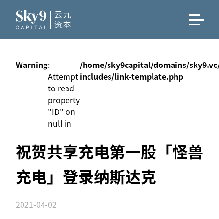
Warning
:
/home/sky9capital/domains/sky9.vc
Attempt
includes/link-template.php
to read
property
"ID" on
null in
祝贺共享充电第一股「怪兽
充电」登录纳斯达克
2021-04-02