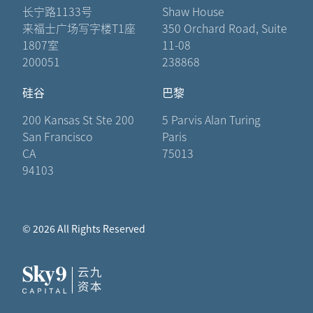
长宁路1133号
Shaw House
来福士广场写字楼T1座
350 Orchard Road, Suite
1807室
11-08
200051
238868
硅谷
巴黎
200 Kansas St Ste 200
5 Parvis Alan Turing
San Francisco
Paris
CA
75013
94103
© 2026 All Rights Reserved