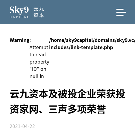
Warning
:
/home/sky9capital/domains/sky9.vc
Attempt
includes/link-template.php
to read
property
"ID" on
null in
云九资本及被投企业荣获投
资家网、三声多项荣誉
2021-04-22