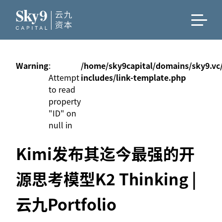
Warning
:
/home/sky9capital/domains/sky9.vc
Attempt
includes/link-template.php
to read
property
"ID" on
null in
Kimi发布其迄今最强的开
源思考模型K2 Thinking |
云九Portfolio