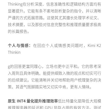
Thinking在分析深度、信息准确性和逻辑结构方面均有
显著提升。它能有条不紊地剖析复杂的指令，并以清晰
严谨的方式拓展思路。这使其尤其擅长处理学术论文、
技术摘要，以及那些对信息完整性和推理质量要求极高
的长篇报告。
个人与情感：
在回应个人或情感类问题时，Kimi K2
Thinkin
g的回答更富同理心，立场也更中正平和。它的思考深
入周到且具体明确，能提供细致入微的观点和切实可行
的后续建议。它能清晰并关切地帮助用户梳理复杂的决
策，其语气既脚踏实地又切实中肯，更有人情味。
原生 INT4 量化提升推理效率
低比特量化是降低大规模
推理服务器的延迟和 GPU 显存占用的有效方法。测试