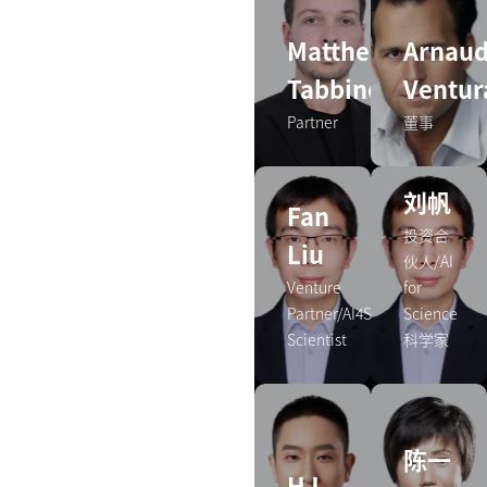
Matthew
Arnau
Tabbiner
Ventur
Partner
董事
刘帆
Fan
投资合
Liu
伙人/AI
Venture
for
Partner/AI4Science
Science
Scientist
科学家
陈一
HJ