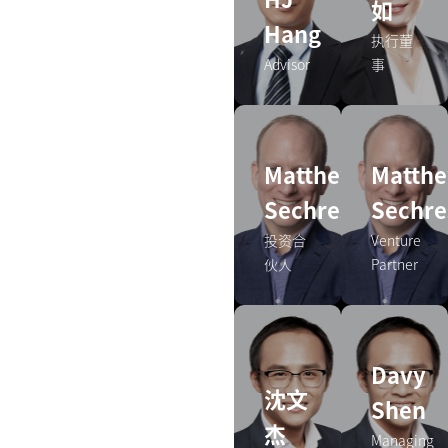
如
Hang
执行董
Advisor
事
Matthew
Matth
Sechrest
Sechre
投资合
Venture
伙人
Partner
Davy
沈文
Shen
杰
Managing