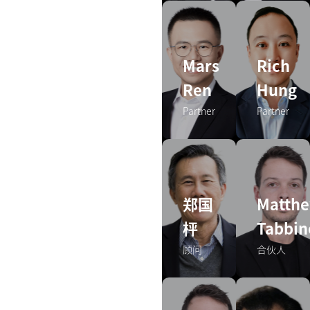
Mars
Rich
Ren
Hung
Partner
Partner
郑国
Matth
枰
Tabbin
顾问
合伙人