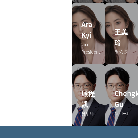
Ara
王美
Kyi
玲
Vice
President
副总裁
顾程
Chengk
凯
Gu
分析师
Analyst