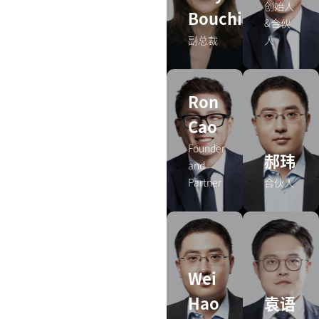
创始人
Bouchier
&合伙
副总裁
人
Ron
Cao
Founder
郝玮
and
Partner
合伙人
Wei
Hao
袁语