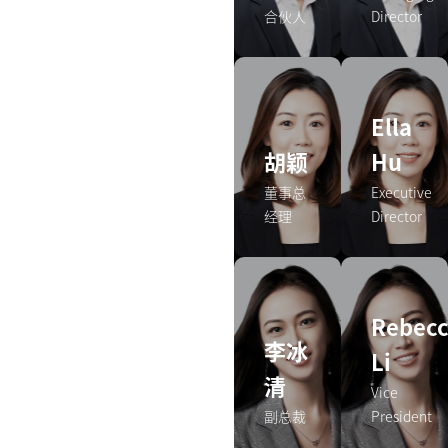
合伙人
Director
Ella
胡颖
Hu
董事总
Executive
经理
Director
Rebec
李冰
Li
清
Vice
副总裁
President